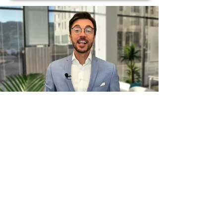
Субсидируемое обучение по
образовательному ваучеру (AZAV)
Агентства по трудоустройству и
центра занятости.
Образовательный ваучер позволяет
профинансировать профессиональное