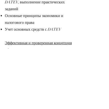
DATEV, выполнение практических
заданий
Основные принципы экономики и
налогового права
Учет основных средств с DATEV
Эффективная и проверенная концепция
обучения
Эффективная и проверенная концепция
обучения отличная обучающая система
Viona® для онлайн обучения
Высококвалифицированные, опытные
лекторы
Практическая работа, интерактивные
практики
Небольшие учебные группы, быстрое