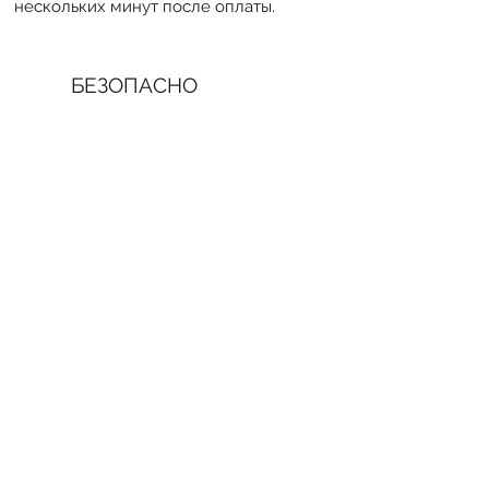
нескольких минут после оплаты.
БЕЗОПАСНО
Вы можете быть уверены в
безопасности нашего сервиса. Мы
сотрудничаем только с ведущими и
проверенными платформами
Германии, такими как Check24, Idealo,
Awin, Tarifcheck и другими. Все
предложения собраны в одном месте
для вашего удобства и полной
уверенности. Сервис этих компаний
прошёл независимую проверку TÜV,
что подтверждает его надежность и