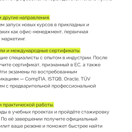
и другие направления.
ем запуск новых курсов в прикладных и
таких как офис-менеджмент, первичная
 маркетинг.
ли и международные сертификаты.
ие специалисты с опытом в индустрии. После
чите сертификат, признанный в ЕС, а также
йти экзамены по востребованным
кациям — CompTIA, ISTQB, Oracle, TÜV
ругим с предварительной профессиональной
и практической работы.
нды в учебных проектах и пройдёте стажировку
. По её завершении получите официальный
илит ваше резюме и поможет быстрее найти