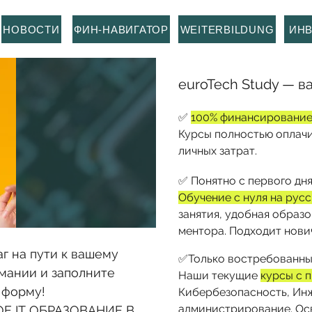
НОВОСТИ
ФИН-НАВИГАТОР
WEITERBILDUNG
ИН
euroTech Study — в
✅
100% финансировани
Курсы полностью оплачив
личных затрат.
✅ Понятно с первого дня
Обучение с нуля на рус
занятия, удобная образ
ментора. Подходит нови
 на пути к вашему 
✅Только востребованные
рмании и заполните 
Наши текущие
курсы с 
 форму!
Кибербезопасность, Ин
администрирование. Ос
 IT ОБРАЗОВАНИЕ В 