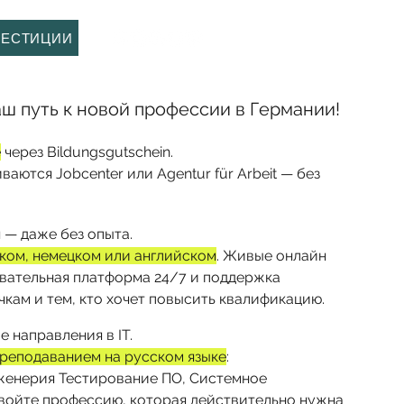
Войти
ВЕСТИЦИИ
аш путь к новой профессии в Германии!
е
через Bildungsgutschein.
аются Jobcenter или Agentur für Arbeit — без
 — даже без опыта.
ском, немецком или английском
. Живые онлайн
овательная платформа 24/7 и поддержка
чкам и тем, кто хочет повысить квалификацию.
 направления в IT.
преподаванием на русском языке
:
женерия Тестирование ПО, Системное
войте профессию, которая действительно нужна