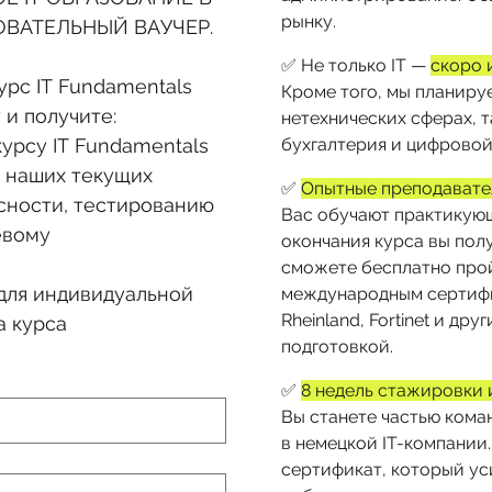
рынку.
ОВАТЕЛЬНЫЙ ВАУЧЕР.
✅ Не только IT —
скоро 
урс IT Fundamentals
Кроме того, мы планиру
 и получите:
нетехнических сферах, 
урсу IT Fundamentals
бухгалтерия и цифровой
 наших текущих 
✅
Опытные преподавате
сности, тестированию 
Вас обучают практикующ
вому 
окончания курса вы полу
сможете бесплатно про
для индивидуальной 
международным сертифи
Rheinland, Fortinet и д
а курса
подготовкой.

✅
8 недель стажировки 
Вы станете частью кома
в немецкой IT-компании
сертификат, который ус