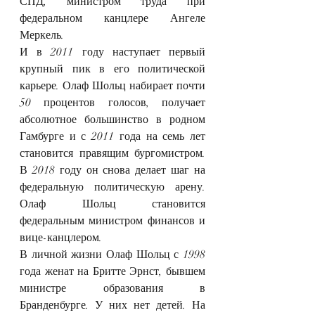
СПД, министром труда при 
федеральном канцлере Ангеле 
Меркель.
И в 2011 году наступает первый 
крупный пик в его политической 
карьере. Олаф Шольц набирает почти 
50 процентов голосов, получает 
абсолютное большинство в родном 
Гамбурге и с 2011 года на семь лет 
становится правящим бургомистром. 
В 2018 году он снова делает шаг на 
федеральную политическую арену. 
Олаф Шольц становится 
федеральным министром финансов и 
вице-канцлером.
В личной жизни Олаф Шольц с 1998 
года женат на Бритте Эрнст, бывшем 
министре образования в 
Бранденбурге. У них нет детей. На 