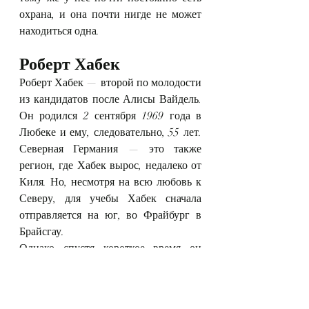
охрана, и она почти нигде не может 
находиться одна.
Роберт Хабек
Роберт Хабек — второй по молодости 
из кандидатов после Алисы Вайдель. 
Он родился 2 сентября 1969 года в 
Любеке и ему, следовательно, 55 лет. 
Северная Германия — это также 
регион, где Хабек вырос, недалеко от 
Киля. Но, несмотря на всю любовь к 
Северу, для учебы Хабек сначала 
отправляется на юг, во Фрайбург в 
Брайсгау.
Однако спустя короткое время он 
снова возвращается на Север, сначала 
в Роскиле в Дании, а затем в Гамбург. 
В конце концов, Хабек изучает 