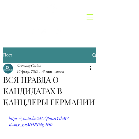
GermanyCatio
n
Пост
GermanyCation
16 февр. 2025 г.
9 мин. чтения
ВСЯ ПРАВДА О
КАНДИДАТАХ В
КАНЦЛЕРЫ ГЕРМАНИИ
https://youtu.be/MUQ6uzaYthM?
si=mx_iyzMHRP4tyJH0