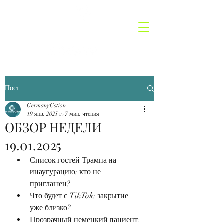
GermanyCatio
n
Пост
GermanyCation
19 янв. 2025 г.
7 мин. чтения
ОБЗОР НЕДЕЛИ
19.01.2025
Список гостей Трампа на 
инаугурацию: кто не 
приглашен? 
Что будет с TikTok: закрытие 
уже близко? 
Прозрачный немецкий пациент: 