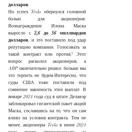
долларов
.
Но успех Tesla обернулся головной 
болью для акционеров. 
Вознаграждение Илона Маска 
выросло с 
2,6 до 56 миллиардов 
долларов
, и это поставило под удар 
репутацию компании. Голосовать за 
такой контракт или против? Этот 
вопрос расколол акционеров, а 
ABP окончательно решил: больше мы 
это терпеть не будем.Интересно, что 
суды США тоже поставили под 
сомнение законность этих выплат. В 
январе 2024 года суд в штате Делавэр 
заблокировал гигантский пакет акций 
Маска, сославшись на то, что он сам 
влиял на условия контракта. Тем не 
менее, акционеры Tesla в июне 2024 
года вновь проголосовали за 