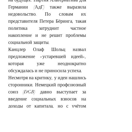
Германии (АдГ) также выразила 
недовольство. По словам их 
представителя Петера Бёринга, такая 
политика затруднит частное 
накопление и не решит проблемы 
социальной защиты.
Канцлер Олаф Шольц назвал 
предложение «устаревшей идеей», 
которая уже неоднократно 
обсуждалась и не приносила успеха.
Несмотря на критику, у идеи нашлись 
сторонники. Немецкий профсоюзный 
союз (DGB) давно выступает за 
введение социальных взносов на 
доходы от капитала, но с учётом 
высокого необлагаемого минимума. 
Это, по мнению профсоюзов, 
позволит избежать излишней 