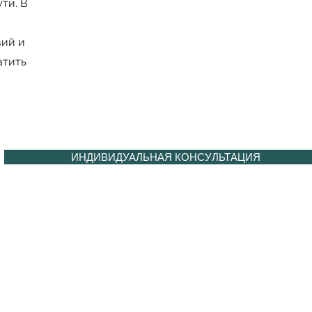
ти. В
вий и
атить
ИНДИВИДУАЛЬНАЯ КОНСУЛЬТАЦИЯ
GermanyCation
МИГРАЦИЯ КВАЛИФИКАЦИЯ ТРУДОУСТРОЙСТВО
ЛЕДУЮЩИЙ ШАГ
НА ПУТИ К В