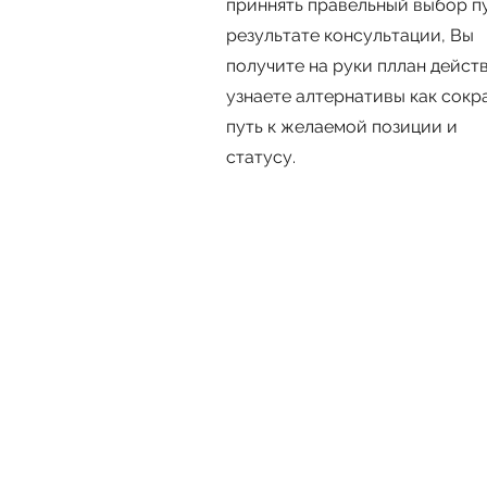
приннять правельный выбор пу
результате консультации, Вы
получите на руки пллан дейст
узнаете алтернативы как сокр
путь к желаемой позиции и
статусу.
ИМ
СДЕЛАЙТЕ С