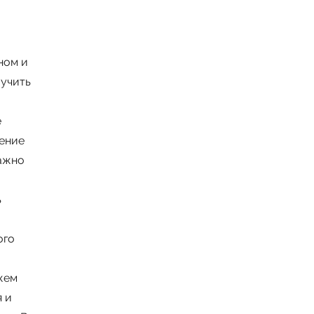
ном и
лучить
е
ение
важно
ь
ого
жем
 и