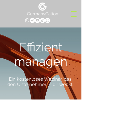
GermanyCation
Effizient
managen
Ein kostenloses Webinar, das
den Unternehmer in dir weckt.