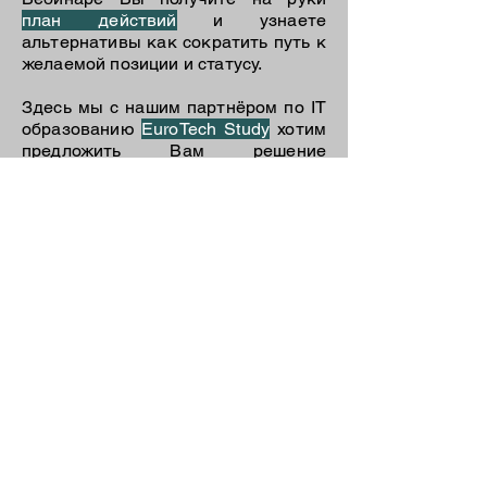
план действий
и узнаете
альтернативы как сократить путь к
желаемой позиции и статусу.
Здесь мы с нашим партнёром по IT
образованию
EuroTech Study
хотим
предложить Вам решение
направленное именно на то чтобы
как можно
быстрее и эффективнее
пройти курс
по подготовке на
дефицитную IT специальность
бесплатно и на русском языке
!
Предварительные знания в области
IТ абсолютно не обязательны.
Проведёт Вебинар Георгий,
основатель компании
GermanyCation.