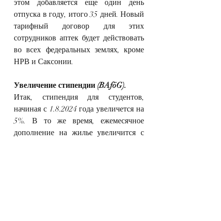
этом добавляется еще один день 
отпуска в году, итого 35 дней. Новый 
тарифный договор для этих 
сотрудников аптек будет действовать 
во всех федеральных землях, кроме 
НРВ и Саксонии.
Увеличение стипендии (BAföG).
Итак, стипендия для студентов, 
начиная с 1.8.2024 года увеличется на 
5%. В то же время, ежемесячное 
дополнение на жилье увеличится с 
360 до 380 евро для всех получающих 
стипендию, которые больше не живут 
дома или имеют собственное 
жилище. Также предусмотрено 
увеличение порога дохода родителей 
на 5,25%.
Остальные утвержденные изменения 