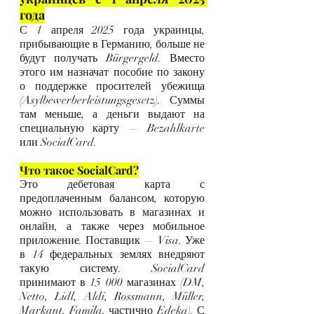
года
С 1 апреля 2025 года украинцы, 
прибывающие в Германию, больше не 
будут получать Bürgergeld. Вместо 
этого им назначат пособие по закону 
о поддержке просителей убежища 
(Asylbewerberleistungsgesetz). Суммы 
там меньше, а деньги выдают на 
специальную карту — Bezahlkarte 
или SocialCard.
Что такое SocialCard?
Это дебетовая карта с 
предоплаченным балансом, которую 
можно использовать в магазинах и 
онлайн, а также через мобильное 
приложение. Поставщик — Visa. Уже 
в 14 федеральных землях внедряют 
такую систему. SocialCard 
принимают в 15 000 магазинах (DM, 
Netto, Lidl, Aldi, Rossmann, Müller, 
Markant, Famila, частично Edeka). С 