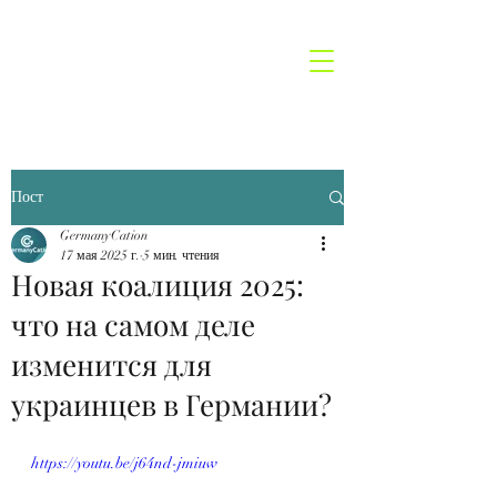
GermanyCatio
n
Пост
GermanyCation
17 мая 2025 г.
5 мин. чтения
Новая коалиция 2025:
что на самом деле
изменится для
украинцев в Германии?
https://youtu.be/j64nd-jmiuw