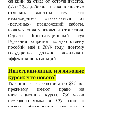
санкций за отказ от сотрудничества. 
CDU/CSU добились права полностью 
отменять выплаты тем, кто 
неоднократно отказывается от 
«разумных» предложений работы, 
включая оплату жилья и отопления. 
Однако Конституционный суд 
Германии запретил полную отмену 
пособий ещё в 2019 году, поэтому 
государство должно доказывать 
эффективность санкций.
Интеграционные и языковые 
курсы: что нового?
Украинцы с разрешением по §24 по-
прежнему имеют право на 
интеграционные курсы: 700 часов 
немецкого языка и 100 часов о 
правах, обязанностях, культуре и 
истории Германии (цель — уровень 
B1). Курсы бесплатные. С ноября 2024 
года действуют новые правила: не 