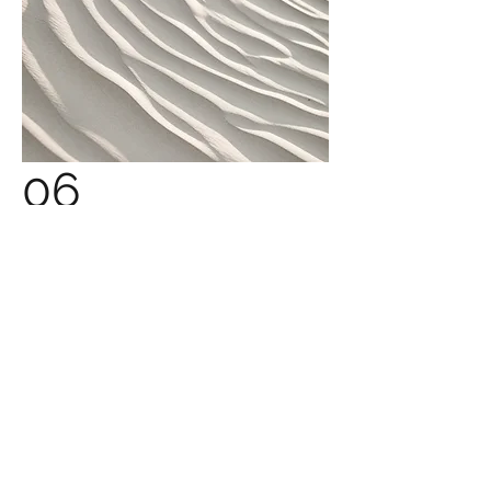
06
ПРИОБРЕТЕНИЕ
КВАЛИФИКАЦИИ
В зависимости от выбранного
Вами курса Вы на протяжении
9-12 месяцев приобретаете
новую квалификацию в сфере
IT в компании euroTech Study.
HR эксперт от компании